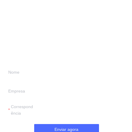
Deixe suas
informações e
entraremos em
contato com você.
Nome
Empresa
Correspond
ência
Enviar agora