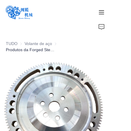
Lar
TUDO
Volante de aço
Volante de aço
Produtos
Produtos da Forged Steel Flywheel Company - Garantia vitalícia
Sobre nós
Notícias
Contate-nos