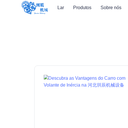
Lar
Produtos
Sobre nós