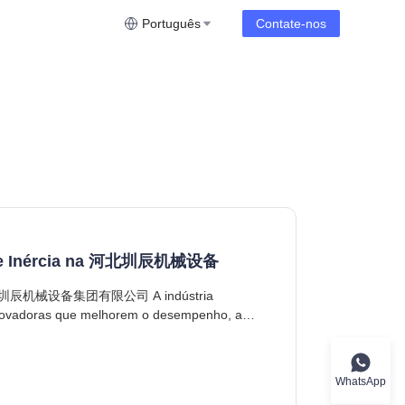
Português
Contate-nos
e de Inércia na 河北圳辰机械设备
北圳辰机械设备集团有限公司 A indústria
inovadoras que melhorem o desempenho, a
es, o conceito de carro com volante de inércia
WhatsApp