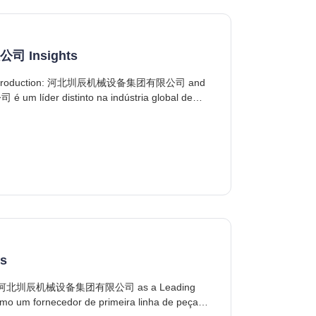
司 Insights
s de alta qualidade.
ns