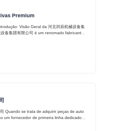
vas Premium
 um compromisso de entregar qualidade e per
公司
auto
ornecedor de primeira linha dedicado à
omponentes automotivos confiáveis e duráveis.