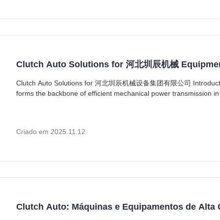
Clutch Auto Solutions for 河北圳辰机械 Equipme
Clutch Auto Solutions for 河北圳辰机械设备集团有限公司 Introduction to Clutch Technology Clutch technology
forms the backbone of efficient mechanical power transmission in 
core, the clutch engages and disengages
Criado em 2025.11.12
Clutch Auto: Máquinas e Equipamentos de Alta 