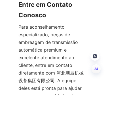
Entre em Contato 
Conosco
Para aconselhamento 
especializado, peças de 
embreagem de transmissão 
automática premium e 
excelente atendimento ao 
cliente, entre em contato 
diretamente com 河北圳辰机械
设备集团有限公司. A equipe 
PT
deles está pronta para ajudar 
com suas necessidades de 
embreagem automotiva e 
fornecer soluções 
personalizadas para atender às 
suas necessidades específicas. 