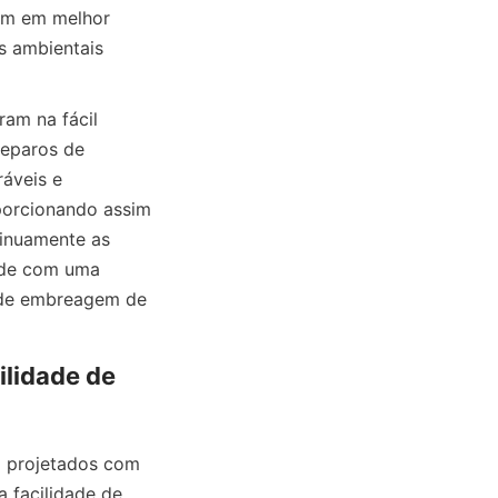
am em melhor 
 ambientais 
m na fácil 
eparos de 
áveis e 
orcionando assim 
uamente as 
ade com uma 
 de embreagem de 
lidade de 
ojetados com 
 facilidade de 