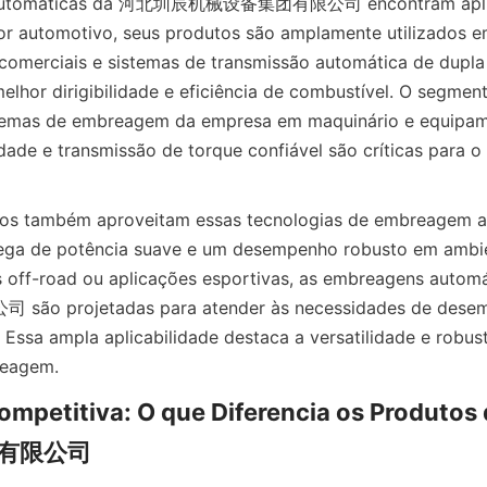
automáticas da 河北圳辰机械设备集团有限公司 encontram aplica
tor automotivo, seus produtos são amplamente utilizados e
 comerciais e sistemas de transmissão automática de dupl
lhor dirigibilidade e eficiência de combustível. O segmento
stemas de embreagem da empresa em maquinário e equipam
idade e transmissão de torque confiável são críticas para o
ivos também aproveitam essas tecnologias de embreagem a
rega de potência suave e um desempenho robusto em ambien
os off-road ou aplicações esportivas, as embreagens au
projetadas para atender às necessidades de desemp
. Essa ampla aplicabilidade destaca a versatilidade e robust
reagem.
mpetitiva: O que Diferencia os Produt
有限公司