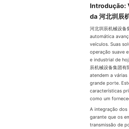
Introdução:
da 河北圳
河北圳辰机械设备集团有限公司
automática avanç
veículos. Suas so
operação suave e 
e industrial de 
辰机械设备集团有限公司 de
atendem a várias 
grande porte. Est
características p
como um forneced
A integração dos 
garante que o
transmissão de po