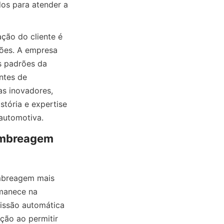
s para atender a 
 do cliente é 
ões. A empresa 
 padrões da 
ntes de 
s inovadores, 
tória e expertise 
automotiva.
Embreagem 
mbreagem mais 
anece na 
issão automática 
ão ao permitir 