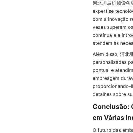
河北圳辰机械设备集团有限公
expertise tecnoló
com a inovação r
vezes superam os 
contínua e a int
atendem às neces
Além disso, 河北
personalizadas par
pontual e atendime
embreagem duráve
proporcionando-l
detalhes sobre su
Conclusão: 
em Várias In
O futuro das emb