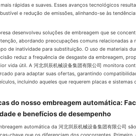
mais rápidas e suaves. Esses avanços tecnológicos result
stível e redução de emissões, alinhando-se às tendências
presa desenvolveu soluções de embreagem que se concentra
utenção, abordando preocupações comuns relacionadas a r
 de inatividade para substituição. O uso de materiais dur
ecisão reduz a frequência de desgaste da embreagem, prop
 maior vida útil. A 河北圳辰机械设备集团有限公司 monitora contin
rcado para adaptar suas ofertas, garantindo compatibilid
ículos, incluindo aqueles que requerem placas e sistemas
cas do nosso embreagem automática: Faci
lidade e benefícios de desempenho
e embreagem automática da 河北圳辰机械设备集团有限公司 são pr
icas-chave que os diferenciam dos concorrentes. Primeiro, a