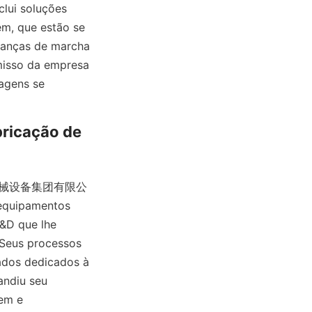
ui soluções 
m, que estão se 
anças de marcha 
isso da empresa 
gens se 
ricação de 
 河北圳辰机械设备集团有限公
equipamentos 
&D que lhe 
Seus processos 
dos dedicados à 
diu seu 
em e 