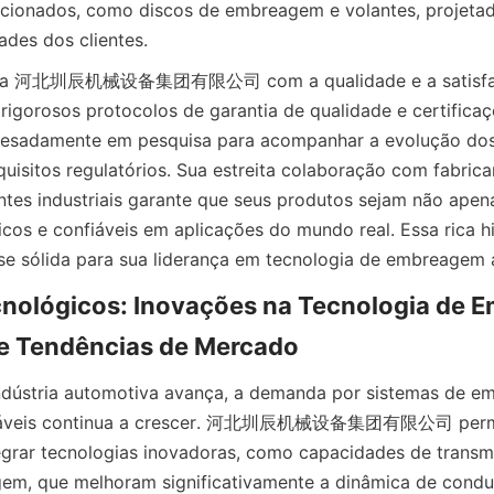
cionados, como discos de embreagem e volantes, projetado
ades dos clientes.
da 河北圳辰机械设备集团有限公司 com a qualidade e a satisfação
rigorosos protocolos de garantia de qualidade e certificaç
esadamente em pesquisa para acompanhar a evolução dos
quisitos regulatórios. Sua estreita colaboração com fabrica
ntes industriais garante que seus produtos sejam não apena
os e confiáveis em aplicações do mundo real. Essa rica his
e sólida para sua liderança em tecnologia de embreagem 
nológicos: Inovações na Tecnologia de 
e Tendências de Mercado
ndústria automotiva avança, a demanda por sistemas de e
onfiáveis continua a crescer. 河北圳辰机械设备集团有限公司 perm
egrar tecnologias inovadoras, como capacidades de transm
em, que melhoram significativamente a dinâmica de conduç