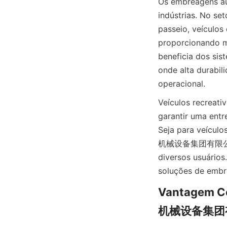
Os embreagens 
indústrias. No se
passeio, veículos
proporcionando me
beneficia dos si
onde alta durabil
operacional.
Veículos recreat
garantir uma ent
Seja para veícul
机械设备集团有限公司 são 
diversos usuários
soluções de emb
Vantagem Co
机械设备集团