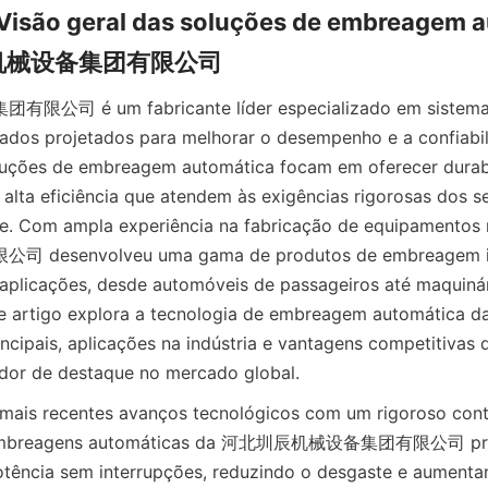
 Visão geral das soluções de embreagem a
辰机械设备集团有限公司
 é um fabricante líder especializado em sistemas
ados projetados para melhorar o desempenho e a confiabil
luções de embreagem automática focam em oferecer durabil
alta eficiência que atendem às exigências rigorosas dos s
hoje. Com ampla experiência na fabricação de equipament
senvolveu uma gama de produtos de embreagem in
aplicações, desde automóveis de passageiros até maquinário
e artigo explora a tecnologia de embreagem automática da
rincipais, aplicações na indústria e vantagens competitivas 
or de destaque no mercado global.
mais recentes avanços tecnológicos com um rigoroso contr
s embreagens automáticas da 河北圳辰机械设备集团有限公司 pro
tência sem interrupções, reduzindo o desgaste e aumentan