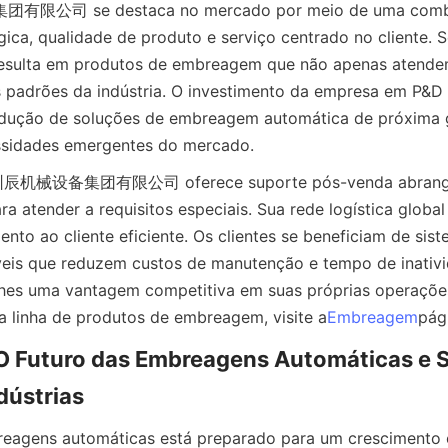
司 se destaca no mercado por meio de uma combin
gica, qualidade de produto e serviço centrado no cliente.
esulta em produtos de embreagem que não apenas atendem
padrões da indústria. O investimento da empresa em P&D g
rodução de soluções de embreagem automática de próxima 
sidades emergentes do mercado.
圳辰机械设备集团有限公司 oferece suporte pós-venda abrangent
a atender a requisitos especiais. Sua rede logística global
nto ao cliente eficiente. Os clientes se beneficiam de sist
is que reduzem custos de manutenção e tempo de inativid
hes uma vantagem competitiva em suas próprias operações
a linha de produtos de embreagem, visite a
Embreagem
pág
O Futuro das Embreagens Automáticas e S
dústrias
reagens automáticas está preparado para um crescimento c