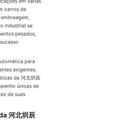
ções em várias 
m carros de 
a embreagem, 
 industrial se 
entos pesados, 
 sucesso 
utomática para 
tes exigentes. 
tomáticas da 河北圳辰
enho únicas de 
ez de suas 
os da 河北圳辰