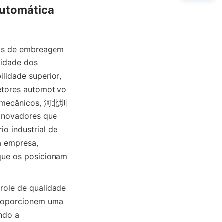
utomática 
 de embreagem 
idade dos 
idade superior, 
etores automotivo 
os mecânicos, 河北圳
ovadores que 
 industrial de 
 empresa, 
que os posicionam 
ole de qualidade 
porcionem uma 
do a 