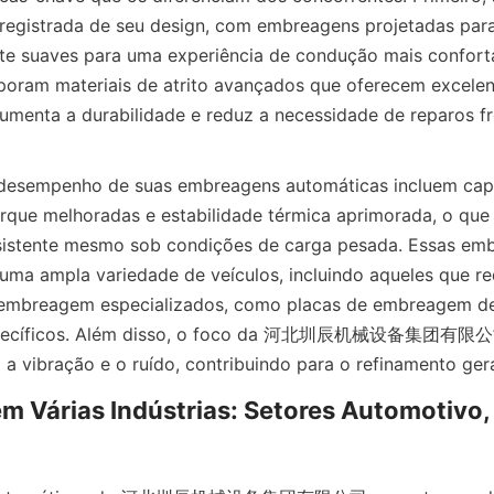
registrada de seu design, com embreagens projetadas para
te suaves para uma experiência de condução mais confortá
oram materiais de atrito avançados que oferecem excelente
umenta a durabilidade e reduz a necessidade de reparos fr
 desempenho de suas embreagens automáticas incluem cap
rque melhoradas e estabilidade térmica aprimorada, o que 
stente mesmo sob condições de carga pesada. Essas emb
ma ampla variedade de veículos, incluindo aqueles que re
mbreagem especializados, como placas de embreagem de 
specíficos. Além disso, o foco da 河北圳辰机械设备集团有限公司 
 a vibração e o ruído, contribuindo para o refinamento gera
m Várias Indústrias: Setores Automotivo, I