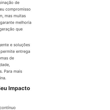
ação de 
 Seu compromisso 
, mas muitas 
arante melhoria 
geração que 
e e soluções 
 permite entrega 
emas de 
ade, 
. Para mais 
ina.
eu Impacto 
ontínuo 