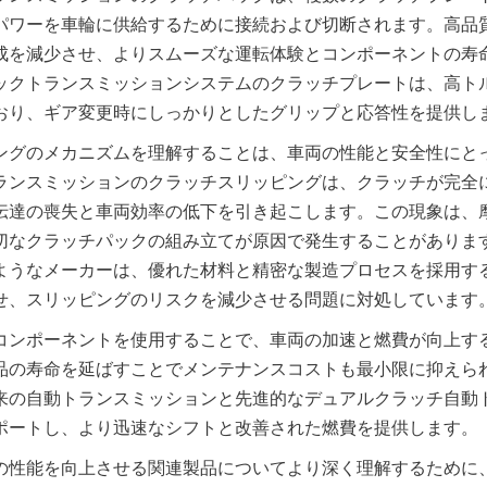
パワーを車輪に供給するために接続および切断されます。高品
成を減少させ、よりスムーズな運転体験とコンポーネントの寿
ックトランスミッションシステムのクラッチプレートは、高ト
ングのメカニズムを理解することは、車両の性能と安全性にと
ランスミッションのクラッチスリッピングは、クラッチが完全
伝達の喪失と車両効率の低下を引き起こします。この現象は、
切なクラッチパックの組み立てが原因で発生することがありま
ようなメーカーは、優れた材料と精密な製造プロセスを採用す
せ、スリッピングのリスクを減少させる問題に対処しています
コンポーネントを使用することで、車両の加速と燃費が向上す
品の寿命を延ばすことでメンテナンスコストも最小限に抑えら
来の自動トランスミッションと先進的なデュアルクラッチ自動
の性能を向上させる関連製品についてより深く理解するために