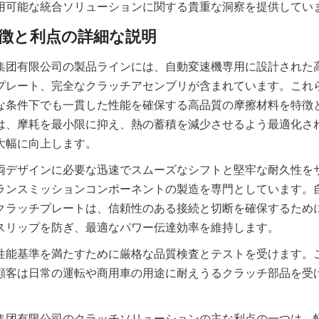
集团有限公司の製品ラインには、自動変速機専用に設計された
プレート、完全なクラッチアセンブリが含まれています。これ
な条件下でも一貫した性能を確保する高品質の摩擦材料を特徴
は、摩耗を最小限に抑え、熱の蓄積を減少させるよう最適化さ
両デザインに必要な迅速でスムーズなシフトと堅牢な耐久性を
ランスミッションコンポーネントの製造を専門としています。
クラッチプレートは、信頼性のある接続と切断を確保するため
性能基準を満たすために厳格な品質検査とテストを受けます。
顧客は日常の運転や商用車の用途に耐えうるクラッチ部品を受
集团有限公司のクラッチソリューションの主な利点の一つは、