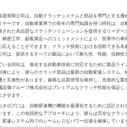
集团有限公司は、自動クラッチシステムと部品を専門とする優
イヤーです。自動車業界での長年の専門知識を持つ同社は、自
整された高品質なクラッチソリューションを提供するリーダー
、精密工学、顧客満足へのコミットメントにより、世界中の車
に応えることができます。クラッチ技術における信頼できる名
公司は、提供するすべての製品において耐久性、性能、信頼性
ている同社は、進化する自動車技術に対応するために製品ライ
献身により、彼らのクラッチ部品は最新の自動変速システム、
機と互換性があります。厳格な品質管理を維持し、先進的な製
械設備グループ株式会社はプレミアムなクラッチ性能を保証し
カタログには、自動変速機の機能を最適化するために設計され
います。この包括的なアプローチにより、彼らは完全なクラッ
、変速システム内でのシームレスなパワー伝達を確保していま