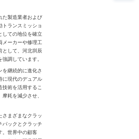
れた製造業者および
動トランスミッショ
としての地位を確立
両メーカーや修理工
前として、河北圳辰
を強調しています。
ンを継続的に進化さ
特に現代のデュアル
造技術を活用するこ
、摩耗を減少させ、
たさまざまなクラッ
チパックとクラッチ
す。世界中の顧客