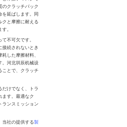
質のクラッチパック
命を延ばします。同
ルクと摩擦に耐える
って不可欠です。
に接続されないとき
摩耗した摩擦材料、
す。河北圳辰机械设
ることで、クラッチ
。
るだけでなく、トラ
れます。最適なク
トランスミッション
、当社の提供する
製