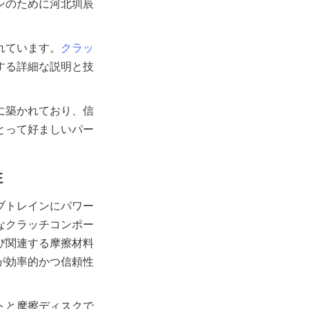
ンのために河北圳辰
れています。
クラッ
する詳細な説明と技
に築かれており、信
とって好ましいパー
ブトレインにパワー
なクラッチコンポー
び関連する摩擦材料
が効率的かつ信頼性
トと摩擦ディスクで