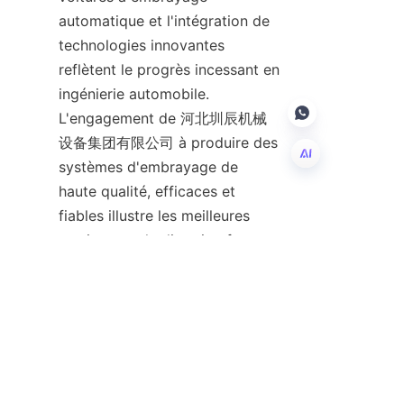
automatique et l'intégration de 
technologies innovantes 
reflètent le progrès incessant en 
ingénierie automobile. 
L'engagement de 河北圳辰机械
设备集团有限公司 à produire des 
systèmes d'embrayage de 
haute qualité, efficaces et 
FR
fiables illustre les meilleures 
pratiques et la direction future 
de l'industrie. À mesure que les 
véhicules continuent d'évoluer, 
en particulier avec l'essor des 
modèles électriques et 
hybrides, le rôle des systèmes 
d'embrayage sophistiqués 