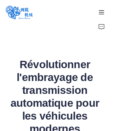
Maison
Produits
Révolutionner
À propos de nous
l'embrayage de
Nouvelles
transmission
Contactez-nous
automatique pour
les véhicules
modernes