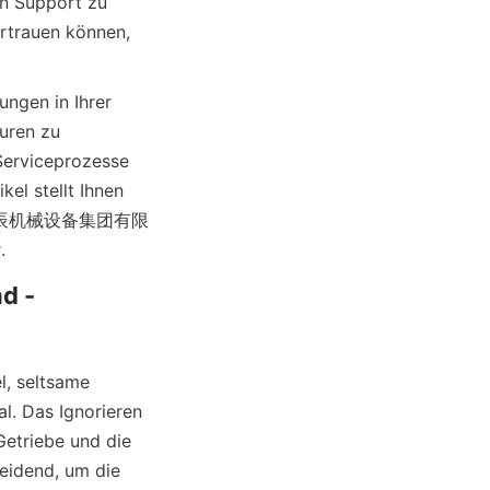
n Support zu 
rtrauen können, 
ngen in Ihrer 
uren zu 
Serviceprozesse 
el stellt Ihnen 
von 河北圳辰机械设备集团有限
d -
, seltsame 
. Das Ignorieren 
etriebe und die 
eidend, um die 