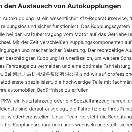
Autokupplung ist ein wesentlicher Kfz-Reparaturservice, der
 reibungslos und sicher funktioniert. Das Kupplungssystem sp
le bei der Kraftübertragung vom Motor auf das Getriebe un
sel. Mit der Zeit verschleißen Kupplungskomponenten aufg
ngungen und mechanischer Belastung. Der rechtzeitige Aus
er beschädigten Kupplung ist unerlässlich, um weitere Sch
res Fahrzeugs zu vermeiden und eine optimale Fahrleistung 
ten. Bei 河北圳辰机械设备集团有限公司 sind wir auf professionel
tzdienste spezialisiert, die hochwertige Teile mit fachmänn
hre automobilen Bedürfnisse zu erfüllen.
n PKW, ein Nutzfahrzeug oder ein Spezialfahrzeug fahren, un
ienste sind darauf ausgelegt, die Fahreffizienz Ihres Fahrz
zeit wiederherzustellen. Unser Team versteht die Bedeutung 
it bei Kupplungsreparaturen und -wechseln und stellt sicher,