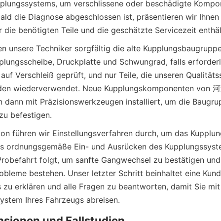
plungssystems, um verschlissene oder beschädigte Kompon
bald die Diagnose abgeschlossen ist, präsentieren wir Ihnen e
n unsere Techniker sorgfältig die alte Kupplungsbaugruppe 
pplungsscheibe, Druckplatte und Schwungrad, falls erforderli
uf Verschleiß geprüft, und nur Teile, die unseren Qualitäts
erden wiederverwendet. Neue Kupplungskomponenten
n mit Präzisionswerkzeugen installiert, um die Baugrup
tion führen wir Einstellungsverfahren durch, um das Kupplun
das ordnungsgemäße Ein- und Ausrücken des Kupplungssyst
Probefahrt folgt, um sanfte Gangwechsel zu bestätigen und s
obleme bestehen. Unser letzter Schritt beinhaltet eine Kun
zu erklären und alle Fragen zu beantworten, damit Sie mit 