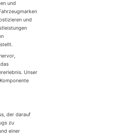
en und 
 Fahrzeugmarken 
stizieren und 
tleistungen 
n 
ervor, 
 das 
rerlebnis. Unser 
 Komponente 
s, der darauf 
ugs zu 
nd einer 