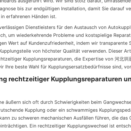
ndards ausgeführt wird. Wir sind stolz darauf, umfassende
agnose bis zur endgültigen Installation, damit Sie darauf ve
 in erfahrenen Händen ist.
verlässigen Dienstleisters für den Austausch von Autokupplu
lich, um wiederkehrende Probleme und kostspielige Reparat
gen Wert auf Kundenzufriedenheit, indem wir transparente 
upplungsteile von höchster Qualität verwenden. Dieser Artik
echtzeitiger Kupplungsreparaturen, die Expertise 
ng rechtzeitiger Kupplungsreparaturen un
e äußern sich oft durch Schwierigkeiten beim Gangwechsel
rutschende Kupplung oder ein schwammiges Kupplungspedal
kann zu schweren mechanischen Ausfällen führen, die das G
inträchtigen. Ein rechtzeitiger Kupplungswechsel ist entsch