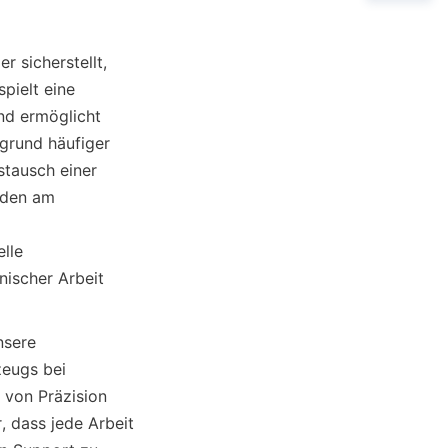
 sicherstellt, 
ielt eine 
d ermöglicht 
rund häufiger 
tausch einer 
äden am 
le 
ischer Arbeit 
sere 
eugs bei 
von Präzision 
 dass jede Arbeit 