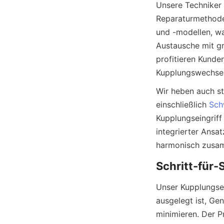
Unsere Techniker 
Reparaturmethoden
und -modellen, wa
Austausche mit gr
profitieren Kunde
Wir heben auch st
einschließlich 
Sch
Kupplungseingriff 
integrierter Ansa
Unser Kupplungser
ausgelegt ist, Ge
minimieren. Der P