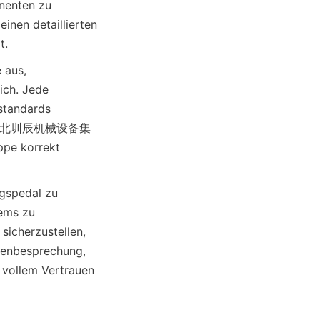
enten zu 
inen detaillierten 
aus, 
ch. Jede 
standards 
 von 河北圳辰机械设备集
pe korrekt 
gspedal zu 
ems zu 
icherzustellen, 
denbesprechung, 
vollem Vertrauen 