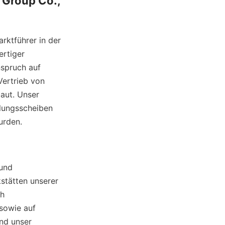
Group Co., 
ktführer in der 
rtiger 
pruch auf 
ertrieb von 
aut. Unser 
ungsscheiben 
urden.
und 
stätten unserer 
 
owie auf 
d unser 