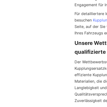
Engagement für In
Für detaillierter
besuchen 
Kupplu
Seite, auf der Si
Unsere Wettb
Der Wettbewerbsvo
Kupplungsersatzk
effiziente Kupplun
Materialien, die d
Langlebigkeit und
Qualitätsversprec