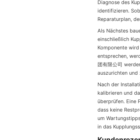
Diagnose des Kup
identifizieren. So
Als Nächstes baue
einschließlich Ku
Komponente wird a
entsprechen, w
团有限公司 werden dan
Nach der Installa
kalibrieren und 
überprüfen. Eine 
dass keine Restpr
um Wartungstipps 