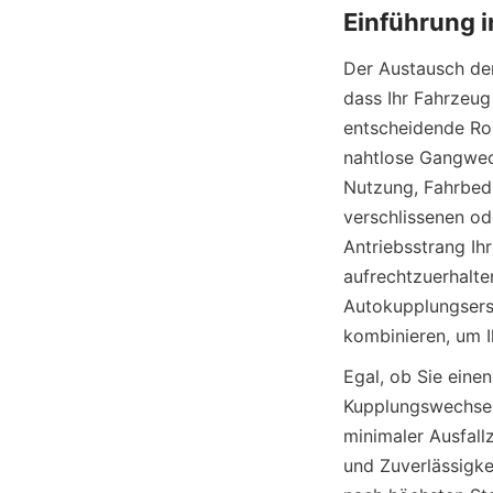
Der Austausch der 
dass Ihr Fahrzeug
entscheidende Rol
nahtlose Gangwech
Nutzung, Fahrbedi
verschlissenen od
Antriebsstrang Ih
aufrechtzuerhal
Autokupplungsersa
kombinieren, um I
Egal, ob Sie eine
Kupplungswechseld
minimaler Ausfall
und Zuverlässigke