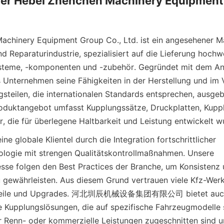
ber Hebei Zhenchen Machinery Equipment 
chinery Equipment Group Co., Ltd. ist ein angesehener Mar
d Reparaturindustrie, spezialisiert auf die Lieferung hochwe
teme, -komponenten und -zubehör. Gegründet mit dem Ans
s Unternehmen seine Fähigkeiten in der Herstellung und im V
teilen, die internationalen Standards entsprechen, ausgeb
oduktangebot umfasst Kupplungssätze, Druckplatten, Kuppl
 die für überlegene Haltbarkeit und Leistung entwickelt w
ine globale Klientel durch die Integration fortschrittlicher 
logie mit strengen Qualitätskontrollmaßnahmen. Unsere 
sse folgen den Best Practices der Branche, um Konsistenz 
u gewährleisten. Aus diesem Grund vertrauen viele Kfz-Werk
tzteile und Upgrades. 河北圳辰机械设备集团有限公司 bietet auch
 Kupplungslösungen, die auf spezifische Fahrzeugmodelle s
 Renn- oder kommerzielle Leistungen zugeschnitten sind un