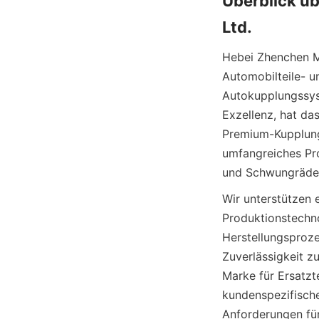
Überblick ü
Hebei Zhenchen Ma
Automobilteile- un
Autokupplungssys
Exzellenz, hat da
Premium-Kupplungs
umfangreiches Pr
und Schwungräder,
Wir unterstützen e
Produktionstechno
Herstellungsproze
Zuverlässigkeit z
Marke für Ersa
kundenspezifische
Anforderungen für